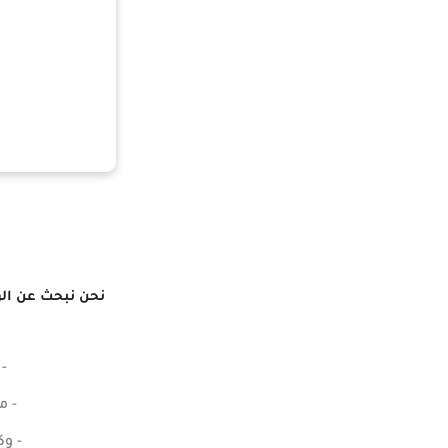
نحن نبحث عن ال
-
- م
- وك