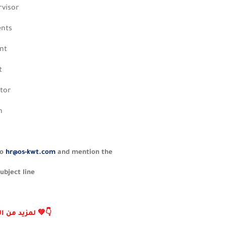
rvisor
ents
ant
t
ator
n
to
hr@os-kwt.com
and mention the
ubject line
❤️⁩ لمزيد من الوظائف تابعنا علي تليجرام 💚👇