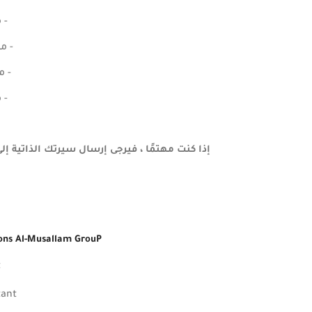
- 
- م
- 
- 
إذا كنت مهتمًا ، فيرجى إرسال سيرتك الذاتية إل
ions Al-Musallam GrouP
t
tant