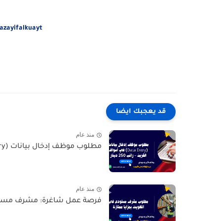
azayifalkuayt
قد يعجبك ايضا
منذ عام
مطلوب موظف إدخال بيانات (Data Entry) في أسواق القرين –...
منذ عام
فرصة عمل شاغرة: مشرف مستودع 