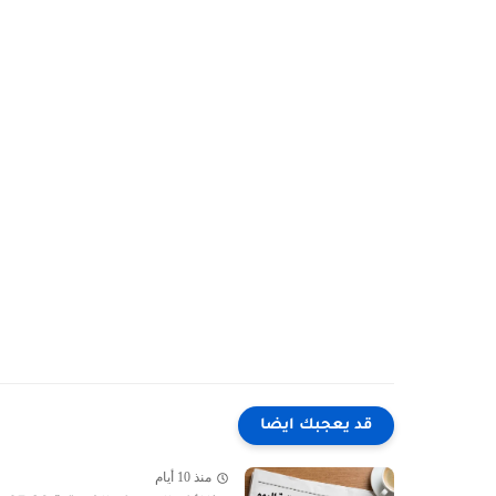
قد يعجبك ايضا
منذ 10 أيام