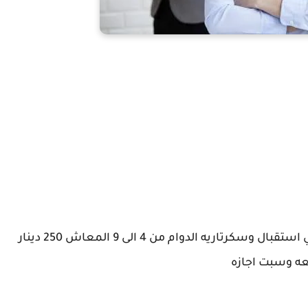
مطلوب سكرتيره مصريه فقط لشركه في حولي استقبال وسكرتاريه الدوام من 4 الى 9 المعاش 250 دينار
ه وسبت اجازه