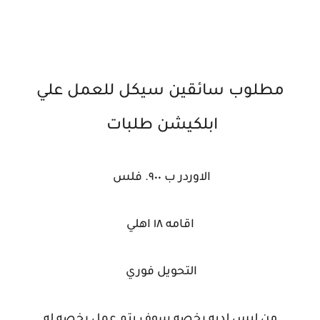
مطلوب سائقين سيكل للعمل علي
ابلكيشن طلبات
الاوردر ب ٩٠٠. فلس
اقامه ١٨ اهلي
التحويل فوري
من ليس لديه رخصه سوف يتم عمل رخصه له