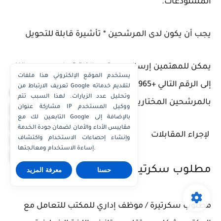
المستودعات.
يجب أن يكون لدى المرشحين * تأشيرة قابلة للتحويل
يمكن للمهتمين إرسال سيرتهم الذاتية على Whatsapp
يستخدم الموقع الإلكتروني هذا ملفات
إلى الرقم التالي +965 60919315 سيتم الاتصال
تعريف الارتباط من Google لتقديم خدماته
×
وتحليل عدد الزيارات. لهذا السبب تتم
بالمرشحين المختارين
مشاركة عنوان IP ووكيل المستخدم
واتساب الكويت
التابعين لك مع Google بالإضافة إلى
واتساب قطر
مقاييس الأداء والأمان لضمان جودة الخدمة
لإجراء المقابلات
واتساب عُمان
وإنشاء إحصاءات الاستخدام واكتشاف
إساءة الاستخدام ومعالجتها.
واتساب الإمارات
مطلوب سكرتير / موظف اداري للمكتب
حسنا
معرفة المزيد
مطلوب سكرتيرة / موظف إداري للمكتب للتعامل مع