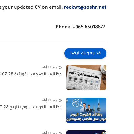
re your updated CV on email:
reckwt@soshr.net
Phone: +965 65018877
قد يعجبك ايضا
منذ 11 أيام
وظائف الصحف الكويتية 28-07-2026 في جميع التخصصات للاجانب والمواطنين
منذ 11 أيام
وظائف الكويت اليوم بتاريخ 28-07-2026 للأجانب والمواطنين في مختلف التخصصات
منذ 11 أيام