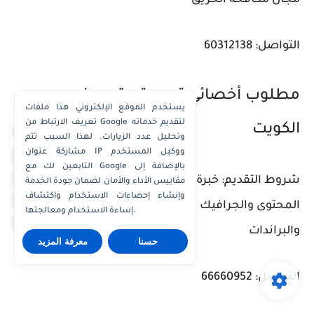
التواصل: 60312138
مطلوب أخصائي تسويق رقمي في
يستخدم الموقع الإلكتروني هذا ملفات
تعريف الارتباط من Google لتقديم خدماته
الكويت
×
وتحليل عدد الزيارات. لهذا السبب تتم
مشاركة عنوان IP ووكيل المستخدم
واتساب الكويت
التابعين لك مع Google بالإضافة إلى
واتساب قطر
شروط التقديم: خبرة في التسويق الرقمي، صناعة
مقاييس الأداء والأمان لضمان جودة الخدمة
واتساب عُمان
وإنشاء إحصاءات الاستخدام واكتشاف
المحتوى والجرافيك ديزاين، التواصل مع المشاهير
إساءة الاستخدام ومعالجتها.
واتساب الإمارات
والبراندات
حسنا
معرفة المزيد
التواصل: 66660952