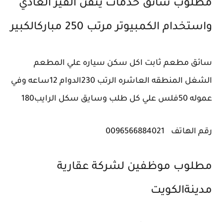
مطلوب سائق خدمات يتقن القير العادي
واستخدام الكمبيوتر مرتب 250 ‎مباركالكبير
سائق مطعم ثابت اكل سكن سياره علي المطعم
الشغل المنطقه العاشره الرتب 230الدوام 12ساعه وفي
عموله 50فلس علي كل طلب وسايق سكل الرايب180
رقم الهاتف
0096566884021
مطلوب موظفين لشركة عقارية