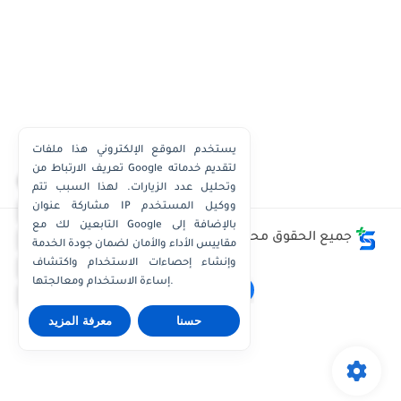
يستخدم الموقع الإلكتروني هذا ملفات
تعريف الارتباط من Google لتقديم خدماته
×
وتحليل عدد الزيارات. لهذا السبب تتم
مشاركة عنوان IP ووكيل المستخدم
واتساب الكويت
التابعين لك مع Google بالإضافة إلى
واتساب قطر
جميع الحقوق محفوظة ©
وظائف الكويت توداي - Kuwait
مقاييس الأداء والأمان لضمان جودة الخدمة
Jobs Today
واتساب عُمان
وإنشاء إحصاءات الاستخدام واكتشاف
إساءة الاستخدام ومعالجتها.
واتساب الإمارات
حسنا
معرفة المزيد