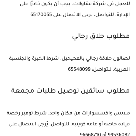
للعمل في شركة مقاولات. يجب أن يكون قادرًا على
الإدارة. للتواصل، يرجى الاتصال على 65170055
مطلوب حلاق رجالي
لصالون حلاقة رجالي بالفحيحيل. شرط الخبرة والجنسية
العربية. للتواصل: 65548099
مطلوب سائقين توصيل طلبات مجمعة
ملابس واكسسوارات من مكان واحد. شرط توفير رخصة
قيادة خاصة أو عامة كويتية. للتواصل، يُرجى الاتصال على
99536082 أو 96668710