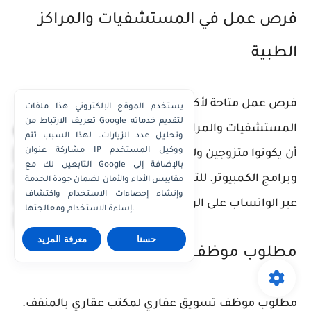
فرص عمل في المستشفيات والمراكز
الطبية
فرص عمل متاحة لأكثر من 100 وظيفة في كبرى
يستخدم الموقع الإلكتروني هذا ملفات
تعريف الارتباط من Google لتقديم خدماته
المستشفيات والمراكز الطبية في الكويت. الشباب يجب
×
وتحليل عدد الزيارات. لهذا السبب تتم
مشاركة عنوان IP ووكيل المستخدم
واتساب الكويت
أن يكونوا متزوجين ولديهم خبرة في اللغة الإنجليزية
التابعين لك مع Google بالإضافة إلى
واتساب قطر
وبرامج الكمبيوتر. للتقديم، يُرجى إرسال السيرة الذاتية
مقاييس الأداء والأمان لضمان جودة الخدمة
واتساب عُمان
وإنشاء إحصاءات الاستخدام واكتشاف
عبر الواتساب على الرقم: 60055682
إساءة الاستخدام ومعالجتها.
واتساب الإمارات
حسنا
معرفة المزيد
مطلوب موظف تسويق عقاري
مطلوب موظف تسويق عقاري لمكتب عقاري بالمنقف.