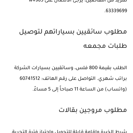
لمزيد من التفاصيل، يرجى الاتصال على w+965
63339699.
مطلوب سائقيين بسياراتهم لتوصيل
طلبات مجمعه
الطلب بقيمة 800 فلس، وسائقيين بسيارات الشركة
براتب شهري. التواصل على رقم الهاتف: 60741512
(واتساب) من الساعة 11 صباحاً إلى 5 مساءً.
مطلوب مروجين بقالات
شرط الخبرة واقامة قابلة للتحويل واجتياز فترة التجربة.