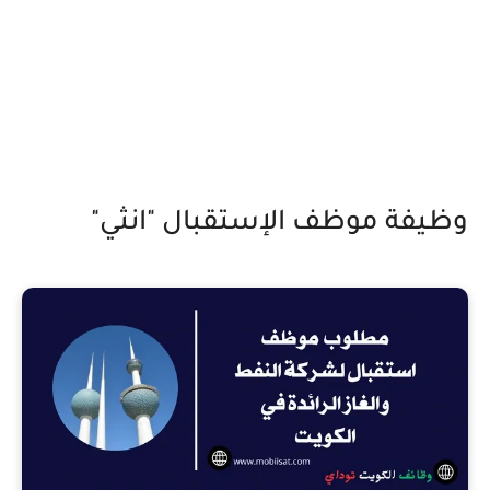
وظيفة موظف الإستقبال "انثي"