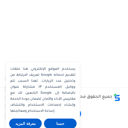
يستخدم الموقع الإلكتروني هذا ملفات
تعريف الارتباط من Google لتقديم خدماته
×
وتحليل عدد الزيارات. لهذا السبب تتم
مشاركة عنوان IP ووكيل المستخدم
واتساب الكويت
التابعين لك مع Google بالإضافة إلى
واتساب قطر
جميع الحقوق محفوظة ©
وظائف الكويت توداي - Kuwait
مقاييس الأداء والأمان لضمان جودة الخدمة
Jobs Today
واتساب عُمان
وإنشاء إحصاءات الاستخدام واكتشاف
إساءة الاستخدام ومعالجتها.
واتساب الإمارات
حسنا
معرفة المزيد