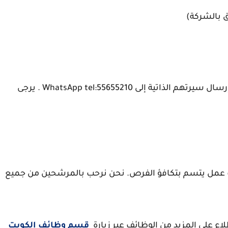
ق بالشركة)
المرشحين المهتمين مدعوون للتقديم عن طريق إرسال سيرتهم الذاتية إلى WhatsApp tel:55655210 . يرجى
حب عمل يتسم بتكافؤ الفرص. نحن نرحب بالمرشحين من جميع
اع علي المزيد من الوظائف عبر زيارة
قسم وظائف الكويت