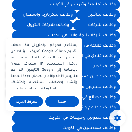
وظائف تعليمية وتدريس في الكويت
وظائف سائقين
وظائف سكرتارية واستقبال
وظائف شركات
وظائف شركات البترول
وظائف شركات المقاولات في الكويت
وظائف طباعة في الكويت
وظائف عمال في الكويت
يستخدم الموقع الإلكتروني هذا ملفات
تعريف الارتباط من Google لتقديم خدماته
×
وظائف فنادق في الكويت
وظائف فنيين في الكويت
وتحليل عدد الزيارات. لهذا السبب تتم
مشاركة عنوان IP ووكيل المستخدم
واتساب الكويت
وظائف قطر
وظائف محاسبة ومالية
التابعين لك مع Google بالإضافة إلى
واتساب قطر
وظائف مخازن ومشتريات
مقاييس الأداء والأمان لضمان جودة الخدمة
واتساب عُمان
وإنشاء إحصاءات الاستخدام واكتشاف
وظائف مشرفين في الكويت
إساءة الاستخدام ومعالجتها.
واتساب الإمارات
وظائف مصانع في الكويت
حسنا
معرفة المزيد
وظائف مطاعم وشيفات ومعلمين اطعمة
وظائف مندوبين ومبيعات في الكويت
وظائف مهندسين في الكويت