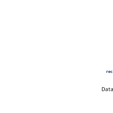
re
Data