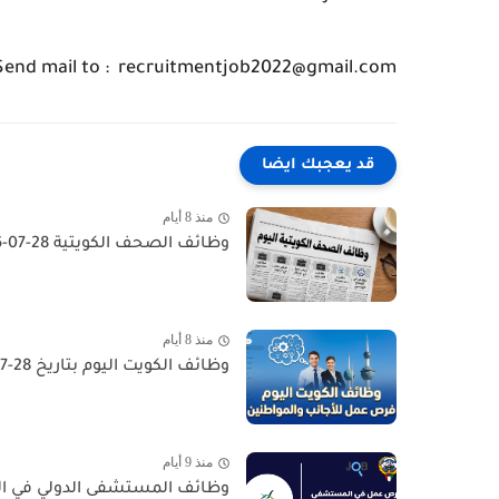
Send mail to : recruitmentjob2022@gmail.com
قد يعجبك ايضا
منذ 8 أيام
وظائف الصحف الكويتية 28-07-2026 في جميع التخصصات للاجانب والمواطنين
منذ 8 أيام
وظائف الكويت اليوم بتاريخ 28-07-2026 للأجانب والمواطنين في مختلف التخصصات
منذ 9 أيام
وظائف المستشفى الدولي في الكويت - السالمية  Job