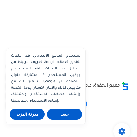
يستخدم الموقع الإلكتروني هذا ملفات
تعريف الارتباط من Google لتقديم خدماته
×
وتحليل عدد الزيارات. لهذا السبب تتم
مشاركة عنوان IP ووكيل المستخدم
واتساب الكويت
التابعين لك مع Google بالإضافة إلى
واتساب قطر
جميع الحقوق محفوظة ©
وظائف الكويت توداي - Kuwait
مقاييس الأداء والأمان لضمان جودة الخدمة
Jobs Today
واتساب عُمان
وإنشاء إحصاءات الاستخدام واكتشاف
إساءة الاستخدام ومعالجتها.
واتساب الإمارات
حسنا
معرفة المزيد