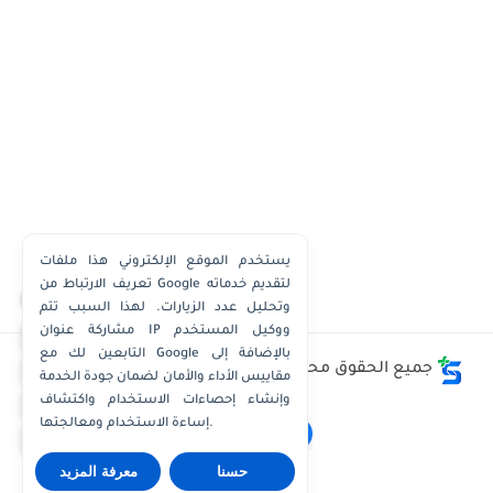
يستخدم الموقع الإلكتروني هذا ملفات
تعريف الارتباط من Google لتقديم خدماته
×
وتحليل عدد الزيارات. لهذا السبب تتم
مشاركة عنوان IP ووكيل المستخدم
واتساب الكويت
التابعين لك مع Google بالإضافة إلى
واتساب قطر
جميع الحقوق محفوظة ©
وظائف الكويت توداي - Kuwait
مقاييس الأداء والأمان لضمان جودة الخدمة
Jobs Today
واتساب عُمان
وإنشاء إحصاءات الاستخدام واكتشاف
إساءة الاستخدام ومعالجتها.
واتساب الإمارات
حسنا
معرفة المزيد