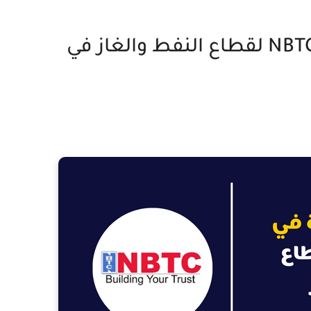
فرص عمل مميزة في شركة NBTC لقطاع النفط والغاز في