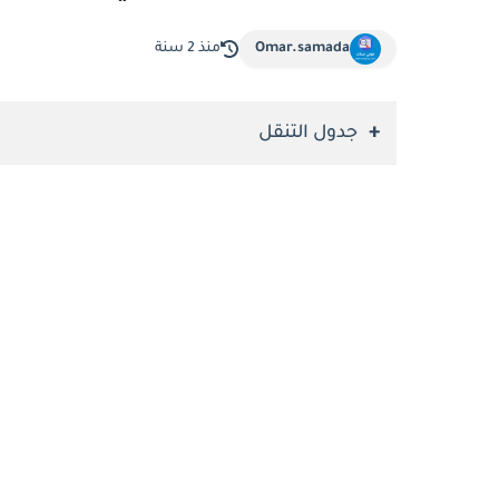
Omar.samada
منذ 2 سنة
جدول التنقل