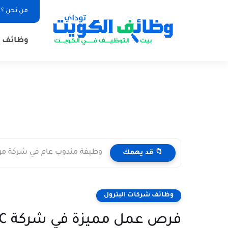
من نحن ؟
وظائف ا
وظيفة مندوب عام في شركة مواد غذائية بال
📁 قد يهمك
وظائف شركات البترول
فرص عمل مميزة في شركة NBTC لقطاع النفط والغاز في الكويت