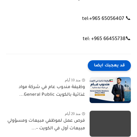
📞 tel:+965 65056407
📞tel: +965 66455738
قد يعجبك ايضا
منذ 10 أيام
وظيفة مندوب عام في شركة مواد
غذائية بالكويت General Public...
منذ 20 أيام
فرص عمل لموظفي مبيعات ومسؤولي
مبيعات أول في الكويت –...