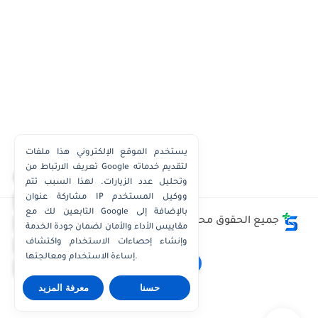
يستخدم الموقع الإلكتروني هذا ملفات
تعريف الارتباط من Google لتقديم خدماته
×
وتحليل عدد الزيارات. لهذا السبب تتم
مشاركة عنوان IP ووكيل المستخدم
واتساب الكويت
التابعين لك مع Google بالإضافة إلى
واتساب قطر
جميع الحقوق محفوظة ©
وظائف الكويت توداي - Kuwait
مقاييس الأداء والأمان لضمان جودة الخدمة
Jobs Today
واتساب عُمان
وإنشاء إحصاءات الاستخدام واكتشاف
إساءة الاستخدام ومعالجتها.
واتساب الإمارات
حسنا
معرفة المزيد