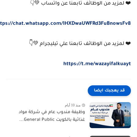
❤️ لمزيد من الوظائف تابعنا عن واتساب 💚👇
https://chat.whatsapp.com/IHXDwaUWFRd3FuBnowsFv8
❤️⁩ لمزيد من الوظائف تابعنا علي تيليجرام 💚👇
https://t.me/wazayifalkuayt
قد يعجبك ايضا
منذ 10 أيام
وظيفة مندوب عام في شركة مواد
غذائية بالكويت General Public...