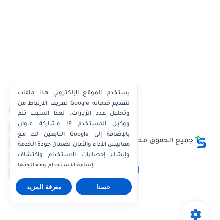
يستخدم الموقع الإلكتروني هذا ملفات
تعريف الارتباط من Google لتقديم خدماته
×
وتحليل عدد الزيارات. لهذا السبب تتم
مشاركة عنوان IP ووكيل المستخدم
واتساب الكويت
التابعين لك مع Google بالإضافة إلى
واتساب قطر
جميع الحقوق محفوظة ©
وظائف الكويت توداي - Kuwait
مقاييس الأداء والأمان لضمان جودة الخدمة
Jobs Today
واتساب عُمان
وإنشاء إحصاءات الاستخدام واكتشاف
إساءة الاستخدام ومعالجتها.
واتساب الإمارات
حسنا
معرفة المزيد