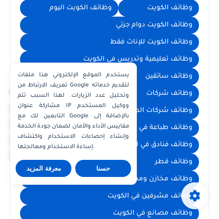
وظائف الكويت
وظائف الكويت اليوم
وظائف الكويت دوام جزئي
وظائف الكويت للإناث فقط
وظائف تعليمية وتدريس في الكويت
يستخدم الموقع الإلكتروني هذا ملفات
وظائف سائقين
وظائف سكرتارية واستقبال
تعريف الارتباط من Google لتقديم خدماته
×
وظائف شركات
وظائف شركات البترول
وتحليل عدد الزيارات. لهذا السبب تتم
مشاركة عنوان IP ووكيل المستخدم
واتساب الكويت
وظائف شركات المقاولات في الكويت
التابعين لك مع Google بالإضافة إلى
واتساب قطر
مقاييس الأداء والأمان لضمان جودة الخدمة
وظائف طباعة في الكويت
وظائف عمال في الكويت
واتساب عُمان
وإنشاء إحصاءات الاستخدام واكتشاف
وظائف فنادق في الكويت
وظائف فنيين في الكويت
إساءة الاستخدام ومعالجتها.
واتساب الإمارات
وظائف قطر
وظائف محاسبة ومالية
حسنا
معرفة المزيد
وظائف مخازن ومشتريات
وظائف مشرفين في الكويت
وظائف مصانع في الكويت