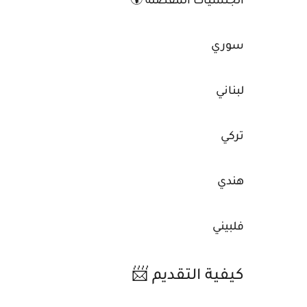
الجنسيات المفضلة 🌍
سوري
لبناني
تركي
هندي
فلبيني
كيفية التقديم 📨