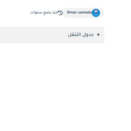
Omar.samada
منذ بضع سنوات
جدول التنقل