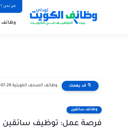
من نحن ؟
وظائف ا
وظائف الصحف الكويتية 28-07-2026 في جميع التخصصات للاجانب والمواطنين
📁 قد يهمك
وظائف سائقين
فرصة عمل: توظيف سائقين ل