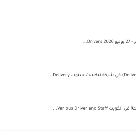
D...
Various Driver an...