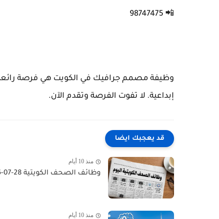
📲 98747475
وظيفة مصمم جرافيك في الكويت هي فرصة رائعة 
إبداعية. لا تفوت الفرصة وتقدم الآن.
قد يعجبك ايضا
منذ 10 أيام
وظائف الصحف الكويتية 28-07-2026 في جميع التخصصات للاجانب والمواطنين
منذ 10 أيام