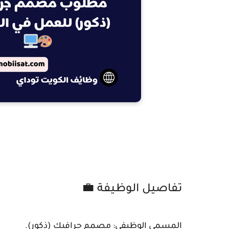
تفاصيل الوظيفة 💼
المسمى الوظيفي: مصمم جرافيك (ذكور).