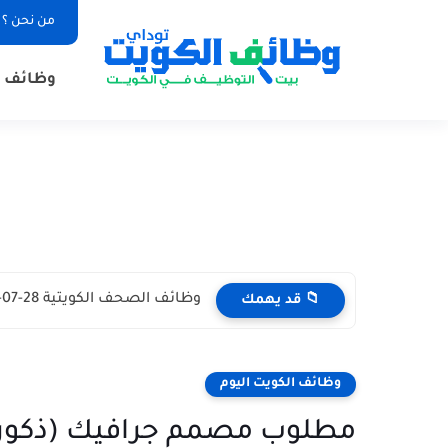
من نحن ؟
وظائف ا
وظائف الصحف الكويتية 28-07-2026 في جميع التخصصات للاجانب والمواطنين
📁 قد يهمك
وظائف الكويت اليوم
مطلوب مصمم جرافيك (ذكور)