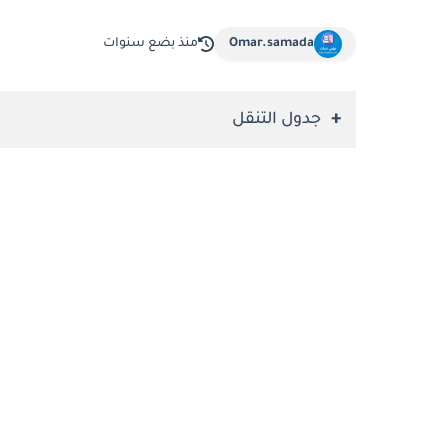
Omar.samada
منذ بضع سنوات
جدول التنقل