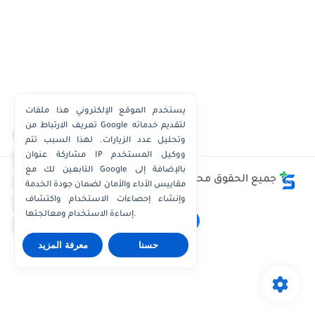
يستخدم الموقع الإلكتروني هذا ملفات
تعريف الارتباط من Google لتقديم خدماته
×
وتحليل عدد الزيارات. لهذا السبب تتم
مشاركة عنوان IP ووكيل المستخدم
واتساب الكويت
التابعين لك مع Google بالإضافة إلى
واتساب قطر
جميع الحقوق محفوظة ©
وظائف الكويت توداي - Kuwait
مقاييس الأداء والأمان لضمان جودة الخدمة
Jobs Today
واتساب عُمان
وإنشاء إحصاءات الاستخدام واكتشاف
إساءة الاستخدام ومعالجتها.
واتساب الإمارات
حسنا
معرفة المزيد