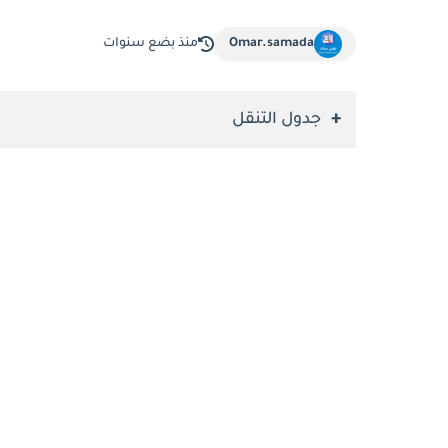
Omar.samada
منذ بضع سنوات
جدول التنقل