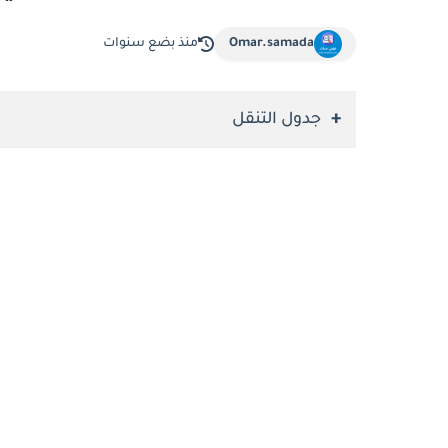
Omar.samada
منذ بضع سنوات
جدول التنقل