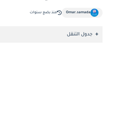
Omar.samada
منذ بضع سنوات
جدول التنقل