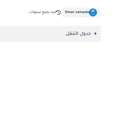
Omar.samada
منذ بضع سنوات
جدول التنقل