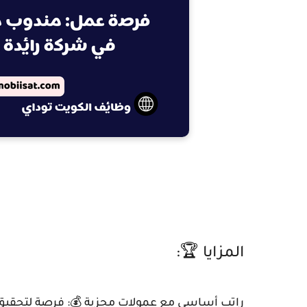
المزايا 🏆:
راتب أساسي مع عمولات مجزية 💰: فرصة لتحقيق دخ