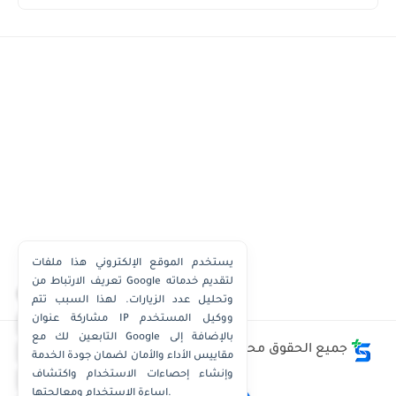
يستخدم الموقع الإلكتروني هذا ملفات
تعريف الارتباط من Google لتقديم خدماته
×
وتحليل عدد الزيارات. لهذا السبب تتم
مشاركة عنوان IP ووكيل المستخدم
واتساب الكويت
التابعين لك مع Google بالإضافة إلى
واتساب قطر
جميع الحقوق محفوظة ©
وظائف الكويت توداي - Kuwait
مقاييس الأداء والأمان لضمان جودة الخدمة
Jobs Today
واتساب عُمان
وإنشاء إحصاءات الاستخدام واكتشاف
إساءة الاستخدام ومعالجتها.