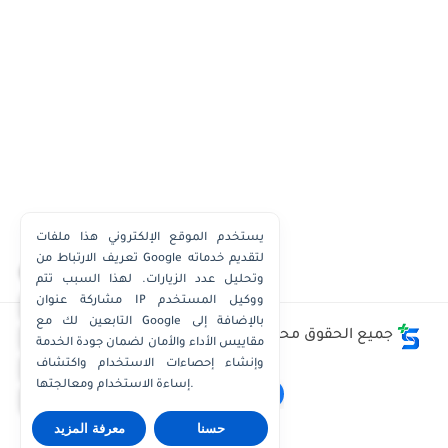
يستخدم الموقع الإلكتروني هذا ملفات
تعريف الارتباط من Google لتقديم خدماته
×
وتحليل عدد الزيارات. لهذا السبب تتم
مشاركة عنوان IP ووكيل المستخدم
واتساب الكويت
التابعين لك مع Google بالإضافة إلى
واتساب قطر
جميع الحقوق محفوظة ©
وظائف الكويت توداي - Kuwait
مقاييس الأداء والأمان لضمان جودة الخدمة
Jobs Today
واتساب عُمان
وإنشاء إحصاءات الاستخدام واكتشاف
إساءة الاستخدام ومعالجتها.
واتساب الإمارات
حسنا
معرفة المزيد