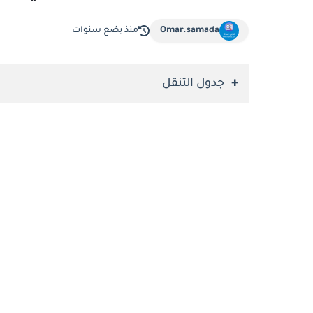
Omar.samada
منذ بضع سنوات
جدول التنقل