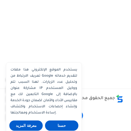
يستخدم الموقع الإلكتروني هذا ملفات
تعريف الارتباط من Google لتقديم خدماته
×
وتحليل عدد الزيارات. لهذا السبب تتم
مشاركة عنوان IP ووكيل المستخدم
واتساب الكويت
التابعين لك مع Google بالإضافة إلى
واتساب قطر
جميع الحقوق محفوظة ©
وظائف الكويت توداي - Kuwait
مقاييس الأداء والأمان لضمان جودة الخدمة
Jobs Today
واتساب عُمان
وإنشاء إحصاءات الاستخدام واكتشاف
إساءة الاستخدام ومعالجتها.
واتساب الإمارات
حسنا
معرفة المزيد