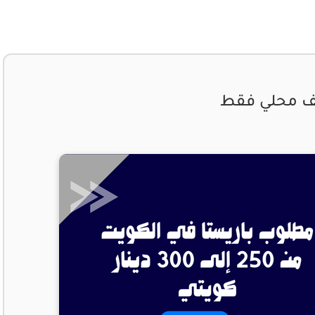
يف محلي فقط