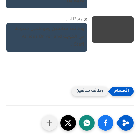
Delivery...
منذ 13 أيام
وظائف سائقين وموظفين متنوعة
في الكويت Various Driver and
Staff...
وظائف سائقين