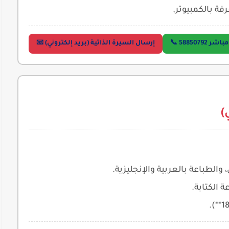
فة بالكمبيوتر.
58850792 📞
إرسال السيرة الذاتية (بريد إلكتروني) 📧
)
والطباعة بالعربية والإنجليزية.
 الكتابة.