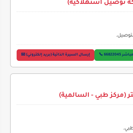
 توصيل استهلاكية)
لتوصيل.
66822045 📞
إرسال السيرة الذاتية (بريد إلكتروني) 📧
(مركز طبي - السالمية)
طبي.