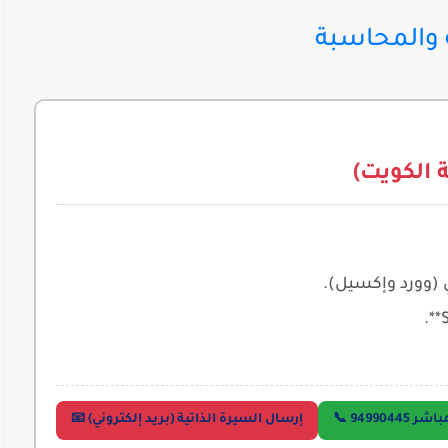
ة والمحاسبة
الكويت)
ي (وورد وإكسيل).
9499044 📞
إرسال السيرة الذاتية (بريد إلكتروني) 📧