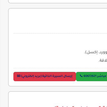
ورد، إكسل).
اقة.
 60672621 📞
إرسال السيرة الذاتية (بريد إلكتروني) 📧