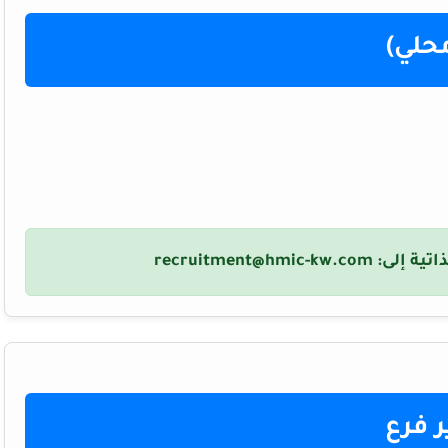
حلي)
اتية إلى:
recruitment@hmic-kw.com
 فرع