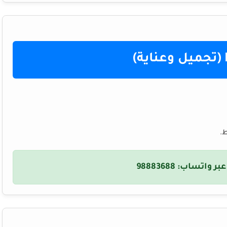
.
عبر واتساب:
98883688