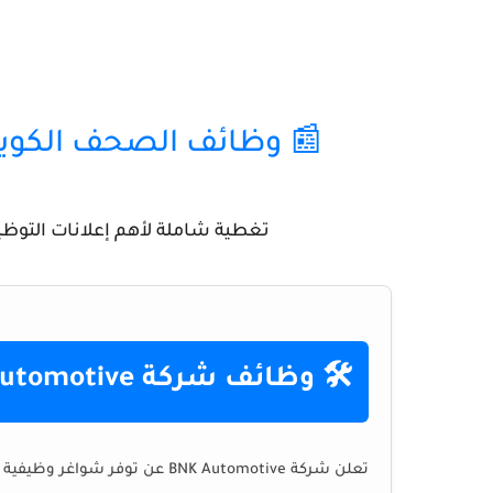
📰 وظائف الصحف الكويتية - الخم
تغطية شاملة لأهم إعلانات التوظي
🛠️ وظائف شركة BNK Automotive (مبيعات وفنيين)
تعلن شركة BNK Automotive عن توفر شواغر وظيفية في مجال الدراجات النارية: