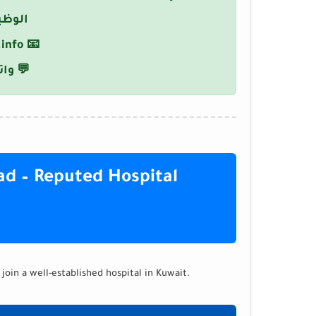
الوظي
info
📧
💬 وا
ad – Reputed Hospital
oin a well-established hospital in Kuwait.