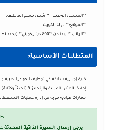
**المسمى الوظيفي:** رئيس قسم التوظيف.
**الموقع:** دولة الكويت.
**الراتب:** يبدأ من **800 دينار كويتي** (يحدد نهائياً حسب الخبرة).
المتطلبات الأساسية:
خبرة إجبارية سابقة في توظيف الكوادر الطبية والرعاية الصحية (re
إجادة اللغتين العربية والإنجليزية (تحدثاً وكتابة).
مهارات قيادية قوية في إدارة عمليات الاستقطاب
طر
يرجى إرسال السيرة الذاتية المحدثة عب