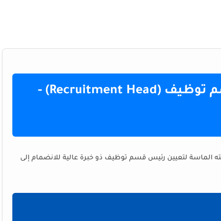
🏥 توظيف فوري: رئيس قسم توظيف (Recruitment Head) -
 الماسة لتعيين رئيس قسم توظيف ذو خبرة عالية للانضمام إلى