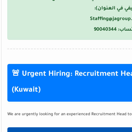
في في العنوان):
Staffing@jagroup.
تساب:
90040344
🚨 Urgent Hiring: Recruitment He
(Kuwait)
We are urgently looking for an experienced Recruitment Head to j