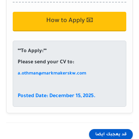
How to Apply 📧
**To Apply:**
Please send your CV to:
a.othman@markmakerskw.com
Posted Date: December 15, 2025.
قد يعجبك ايضا