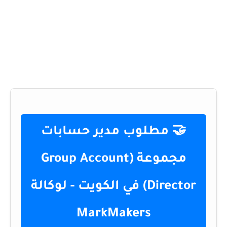
🤝 مطلوب مدير حسابات
مجموعة (Group Account
Director) في الكويت - لوكالة
MarkMakers