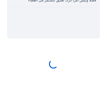
فضلاً وليس أمراً اترك تعليق لنستمر في العطاء