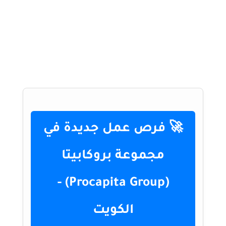
🚀 فرص عمل جديدة في
مجموعة بروكابيتا
(Procapita Group) -
الكويت