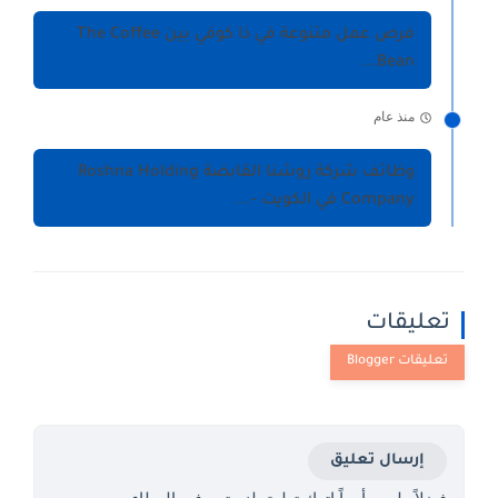
فرص عمل متنوعة في ذا كوفي بين The Coffee
Bean...
منذ عام
وظائف شركة روشنا القابضة Roshna Holding
Company في الكويت -...
تعليقات
إرسال تعليق