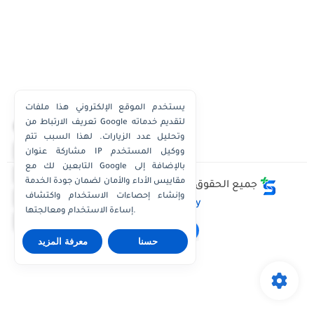
يستخدم الموقع الإلكتروني هذا ملفات
تعريف الارتباط من Google لتقديم خدماته
×
وتحليل عدد الزيارات. لهذا السبب تتم
واتساب الكويت
مشاركة عنوان IP ووكيل المستخدم
التابعين لك مع Google بالإضافة إلى
واتساب قطر
مقاييس الأداء والأمان لضمان جودة الخدمة
جميع الحقوق محفوظة ©
وظائف الكويت توداي -
واتساب عُمان
وإنشاء إحصاءات الاستخدام واكتشاف
Kuwait Jobs Today
إساءة الاستخدام ومعالجتها.
واتساب الإمارات
حسنا
معرفة المزيد