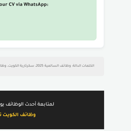
your CV via WhatsApp:
الكلمات الدالة: وظائف السالمية 2025، سكرتارية الكويت، وظائف للعرب، مادة 18، توظيف فوري، وظائف الكويت توداي، www.mobiisat.com.
لمتابعة أحدث الوظائف يوم
وظائف الكويت توداي - t.com