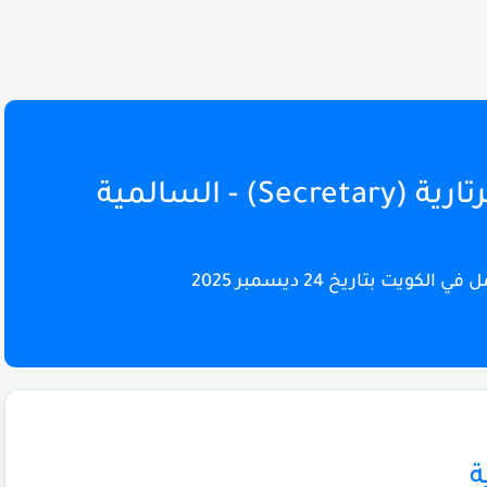
📑 وظيفة شا
تحديث مباشر لفرص العمل ف
