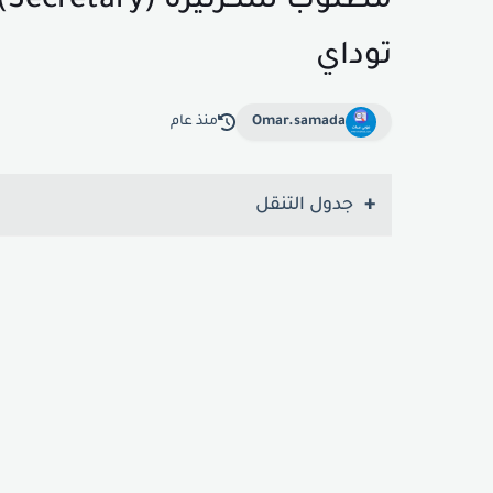
م
توداي
Omar.samada
منذ عام
جدول التنقل