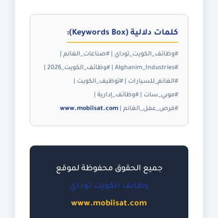
كلمات دلالية (Keywords Box):
#وظائف_الكويت_توداي | #صناعات_الغانم |
#Alghanim_Industries | #وظائف_الكويت_2026 |
#الغانم_للسيارات | #توظيف_الكويت |
#موبي_سات | #وظائف_إدارية |
#فرص_عمل_الغانم |
www.mobiisat.com
جميع الحقوق محفوظة لموقع
وظائف الكويت توداي
www.mobiisat.com