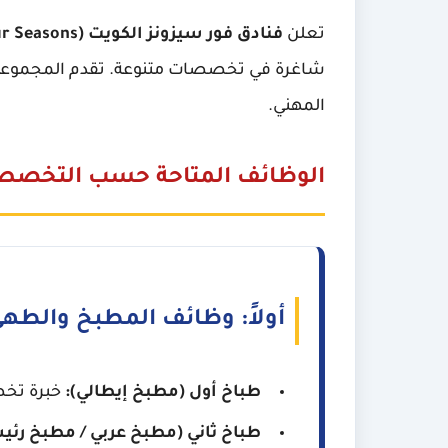
تعلن
فنادق فور سيزونز الكويت (Four Seasons)
شاغرة في تخصصات متنوعة. تقدم المجموعة بي
المهني.
الوظائف المتاحة حسب التخص
أولاً: وظائف المطبخ والطهي (linary
طباخ أول (مطبخ إيطالي):
خبرة تخصص
طباخ ثاني (مطبخ عربي / مطبخ رئي