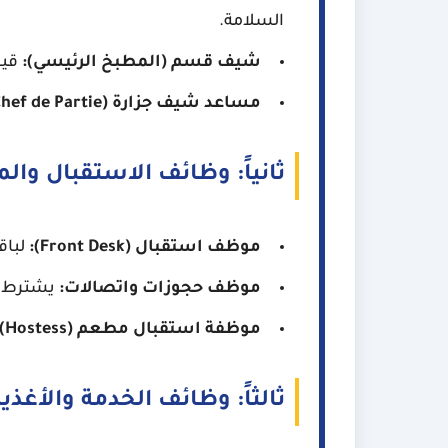
السلامة.
شيف قسم (المطبخ الرئيسي):
قيا
مساعد شيف جزارة (Demi Chef de Partie):
ثانياً: وظائف الاستقبال والم
موظف استقبال (Front Desk):
لباق
موظف حجوزات واتصالات:
يشترط إج
موظفة استقبال مطعم (Hostess):
ثالثاً: وظائف الخدمة والأغذية 