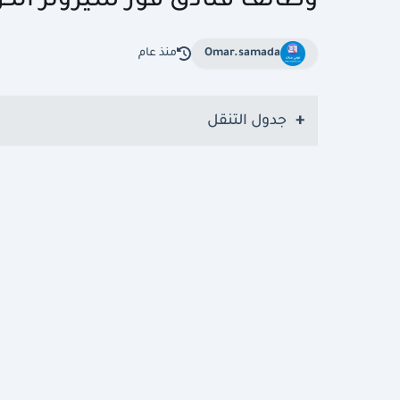
وظائف فنادق فور سيزونز الكويت 2026 | وظائف الكوي
Omar.samada
منذ عام
جدول التنقل