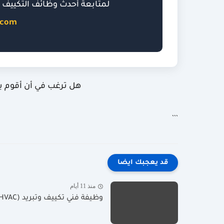
لمتابعة أحدث وظائف التكييف وا
.com
هل ترغب في أن أقوم بص
```
قد يعجبك ايضا
منذ 11 أيام
وظيفة فني تكييف وتبريد (HVAC) في البدع HVAC Technician Position...