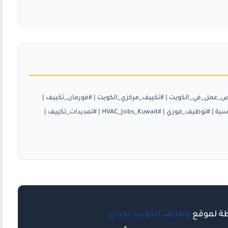
_عمل_في_الكويت
| #تكييف_مركزي_الكويت | #فورمان_تكييف |
#فني_دكت_الكويت | #مقاولات_الكويت | #وظائف_هندسية | #توظيف_فوري | #HVAC_Jobs_Kuwait | #تمديدات_تكييف |
ظة لموقع
وظائف الكويت توداي