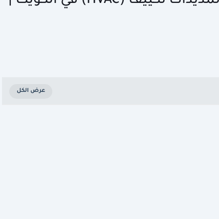
مطلوب فورمان تركيب دكت وتمديدات تكييف (HVAC) في الكويت |