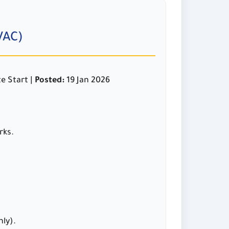
VAC)
e Start |
Posted:
19 Jan 2026
rks.
ly).