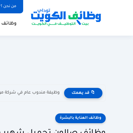
من نحن ؟
وظائف ا
وظيفة مندوب عام في شركة مواد غذائية بال
📁 قد يهمك
وظائف العناية بالبشرة