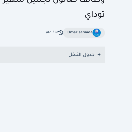
توداي
Omar.samada
منذ عام
جدول التنقل