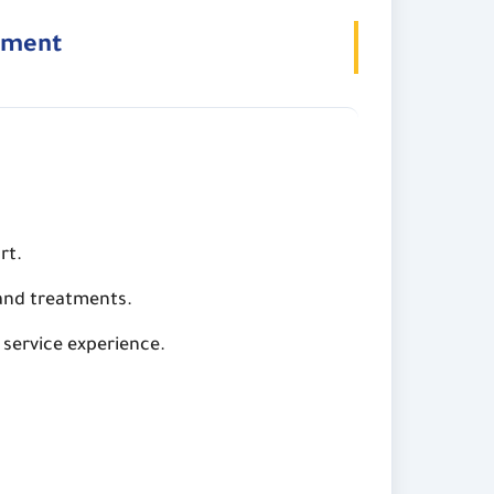
itment
rt.
 and treatments.
service experience.