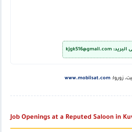
kjgk516@gmai
ت، زوروا:
www.mobiisat.com
Job Openings at a Reputed Saloon in Ku