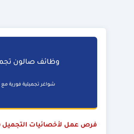
وظائف صالون تجميل 
شواغر تجميلية فورية مع م
فرص عمل لأخصائيات التجميل (نق