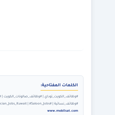
الكلمات المفتاحية:
#وظائف_الكويت_توداي | #وظائف_صالونات_الكويت | #ت
#وظائف_نسائية | #Beautician_Jobs_Kuwait | #Saloon_Jobs | #توظيف_2026 | #الكويت | #موبي_سات |
www.mobiisat.com