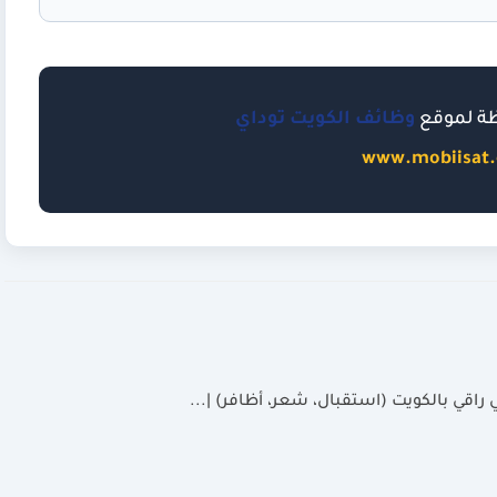
ظة لموقع
وظائف الكويت توداي
www.mobiisat
قي بالكويت (استقبال، شعر، أظافر) |...