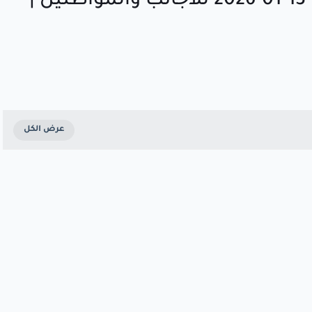
وظائف الكويت اليوم (تحديث) 13-01-2026 للأجانب والمواطنين |