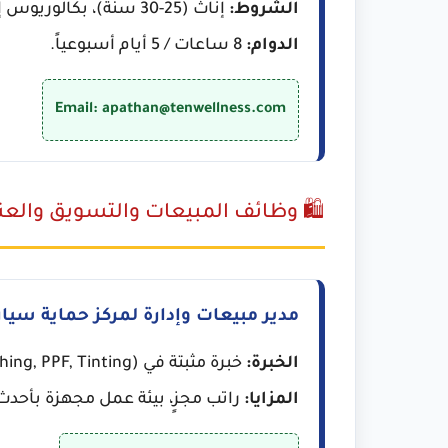
الشروط:
إناث (25-30 سنة)، بكالوريوس إدارة أعمال، إتقان MS Office ومتابعة الـ KPIs.
الدوام:
8 ساعات / 5 أيام أسبوعياً.
Email: apathan@tenwellness.com
🛍️ وظائف المبيعات والتسويق والعنا
مدير مبيعات وإدارة لمركز حماية سيا
الخبرة:
خبرة مثبتة في (Polishing, PPF, Tinting) مع امتلاك قاعدة عملاء قوية.
المزايا:
راتب مجزٍ، بيئة عمل مجهزة بأحدث 