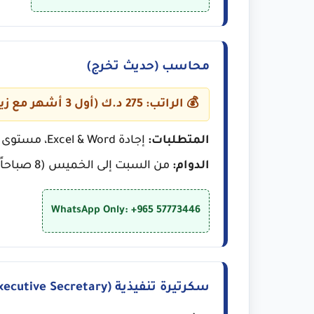
محاسب (حديث تخرج)
💰 الراتب: 275 د.ك (أول 3 أشهر مع زيادة لاحقاً)
المتطلبات:
إجادة Excel & Word، مستوى جيد جداً في الإنجليزية، جاهزية للالتحاق الفوري.
الدوام:
من السبت إلى الخميس (8 صباحاً - 4 مساءً).
WhatsApp Only: +965 57773446
سكرتيرة تنفيذية (Executive Secretary)