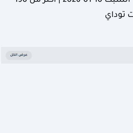
وظائف الكويت اليوم (تحديث) السبت 10-01-2026 | أكثر من 190
 توداي