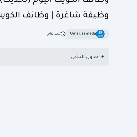
وظيفة شاغرة | وظائف الكويت
Omar.samada
منذ عام
جدول التنقل