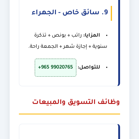
9. سائق خاص - الجهراء
المزايا:
راتب + بونص + تذكرة
سنوية + إجازة شهر + الجمعة راحة.
للتواصل:
+965 99020765
وظائف التسويق والمبيعات