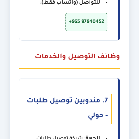
للتواصل (واتساب فقط):
+965 97940452
وظائف التوصيل والخدمات
7. مندوبين توصيل طلبات
- حولي
الجهة:
شركة توصيل طلبات