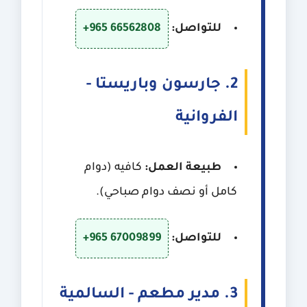
للتواصل:
+965 66562808
2. جارسون وباريستا -
الفروانية
طبيعة العمل:
كافيه (دوام
كامل أو نصف دوام صباحي).
للتواصل:
+965 67009899
3. مدير مطعم - السالمية