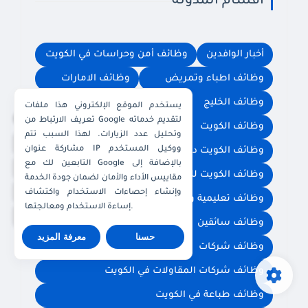
اقسام المدونة
أخبار الوافدين
وظائف أمن وحراسات في الكويت
وظائف اطباء وتمريض
وظائف الامارات
وظائف الخليج
وظائف السعودية
يستخدم الموقع الإلكتروني هذا ملفات
×
تعريف الارتباط من Google لتقديم خدماته
وظائف الكويت
وظائف الكويت اليوم
وتحليل عدد الزيارات. لهذا السبب تتم
واتساب الكويت
مشاركة عنوان IP ووكيل المستخدم
وظائف الكويت دوام جزئي
التابعين لك مع Google بالإضافة إلى
واتساب قطر
وظائف الكويت للإناث فقط
مقاييس الأداء والأمان لضمان جودة الخدمة
واتساب عُمان
وإنشاء إحصاءات الاستخدام واكتشاف
وظائف تعليمية وتدريس في الكويت
إساءة الاستخدام ومعالجتها.
واتساب الإمارات
وظائف سائقين
وظائف سكرتارية واستقبال
حسنا
معرفة المزيد
وظائف شركات
وظائف شركات البترول
وظائف شركات المقاولات في الكويت
وظائف طباعة في الكويت