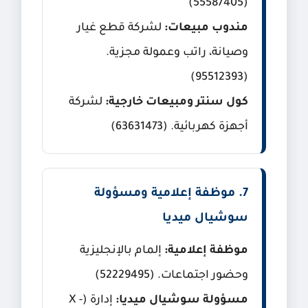
(55587405)
مندوب مبيعات:
لشركة قطع غيار
وصيانة، راتب وعمولة مجزية.
(95512393)
كول سنتر ومبيعات خارجية:
لشركة
أجهزة كهربائية. (63631473)
7. موظفة إعلامية ومسؤولة
سوشيال ميديا
موظفة إعلامية:
إلمام بالإنجليزية
وحضور اجتماعات. (52229495)
مسؤولة سوشيال ميديا:
إدارة (X -