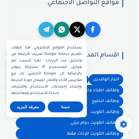
مواقع التواصل الاجتماعي
يستخدم الموقع الإلكتروني هذا ملفات
×
اقسام المدونة
تعريف الارتباط من Google لتقديم خدماته
وتحليل عدد الزيارات. لهذا السبب تتم
واتساب الكويت
مشاركة عنوان IP ووكيل المستخدم
التابعين لك مع Google بالإضافة إلى
واتساب قطر
أخبار الوافدين
وظائف أمن وحراسات في الكويت
مقاييس الأداء والأمان لضمان جودة الخدمة
واتساب عُمان
وإنشاء إحصاءات الاستخدام واكتشاف
وظائف اطباء وتمريض
وظائف الامارات
إساءة الاستخدام ومعالجتها.
واتساب الإمارات
وظائف الخليج
وظائف السعودية
حسنا
معرفة المزيد
وظائف الكويت
وظائف الكويت اليوم
وظائف الكويت دوام جزئي
وظائف الكويت للإناث فقط